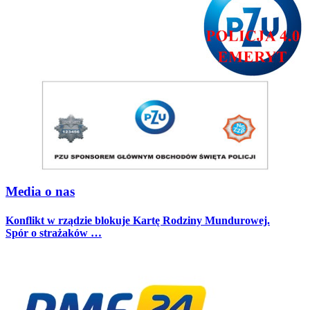
Media o nas
Konflikt w rządzie blokuje Kartę Rodziny Mundurowej.
Spór o strażaków …