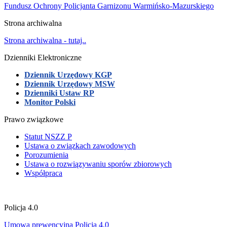
Fundusz Ochrony Policjanta Garnizonu Warmińsko-Mazurskiego
Strona archiwalna
Strona archiwalna - tutaj..
Dzienniki Elektroniczne
Dziennik Urzędowy KGP
Dziennik Urzędowy MSW
Dzienniki Ustaw RP
Monitor Polski
Prawo związkowe
Statut NSZZ P
Ustawa o związkach zawodowych
Porozumienia
Ustawa o rozwiązywaniu sporów zbiorowych
Współpraca
Policja 4.0
Umowa prewencyjna Policja 4.0