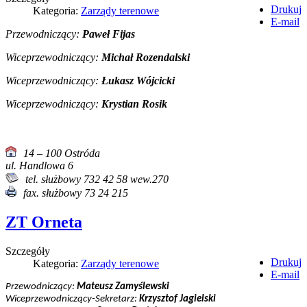
Drukuj
Kategoria:
Zarządy terenowe
E-mail
Przewodniczący:
Paweł Fijas
Wiceprzewodniczący:
Michał Rozendalski
Wiceprzewodniczący:
Łukasz Wójcicki
Wiceprzewodniczący:
Krystian Rosik
14 – 100 Ostróda
ul. Handlowa 6
tel. służbowy 732 42 58 wew.270
fax. służbowy 73 24 215
ZT Orneta
Szczegóły
Drukuj
Kategoria:
Zarządy terenowe
E-mail
Przewodniczący:
Mateusz Zamyślewski
Wiceprzewodniczący-Sekretarz:
Krzysztof Jagielski