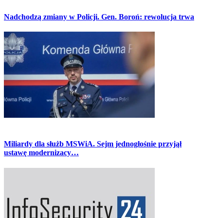
Nadchodzą zmiany w Policji. Gen. Boroń: rewolucja trwa
Miliardy dla służb MSWiA. Sejm jednogłośnie przyjął
ustawę modernizacy…