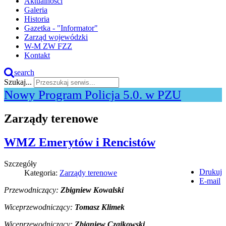
Aktualności
Galeria
Historia
Gazetka - "Informator"
Zarząd wojewódzki
W-M ZW FZZ
Kontakt
search
Szukaj...
Nowy Program Policja 5.0. w PZU
Zarządy terenowe
WMZ Emerytów i Rencistów
Szczegóły
Drukuj
Kategoria:
Zarządy terenowe
E-mail
Przewodniczący:
Zbigniew Kowalski
Wiceprzewodniczący:
Tomasz Klimek
Wiceprzewodniczący:
Zbigniew Czajkowski