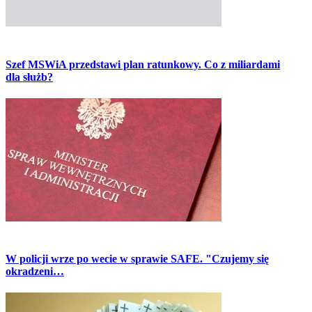
Szef MSWiA przedstawi plan ratunkowy. Co z miliardami
dla służb?
W policji wrze po wecie w sprawie SAFE. "Czujemy się
okradzeni…