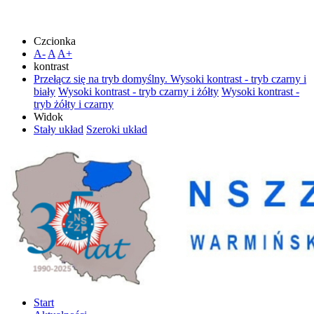
Czcionka
A-
A
A+
kontrast
Przełącz się na tryb domyślny.
Wysoki kontrast - tryb czarny i
biały
Wysoki kontrast - tryb czarny i żółty
Wysoki kontrast -
tryb żółty i czarny
Widok
Stały układ
Szeroki układ
Start