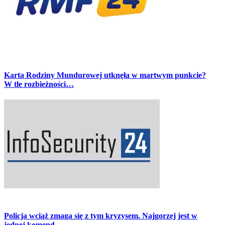
Karta Rodziny Mundurowej utknęła w martwym punkcie?
W tle rozbieżności…
Policja wciąż zmaga się z tym kryzysem. Najgorzej jest w
jednej komend…