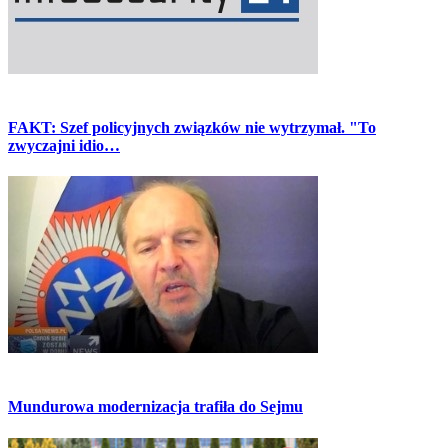
FAKT: Szef policyjnych związków nie wytrzymał. "To
zwyczajni idio…
Mundurowa modernizacja trafiła do Sejmu