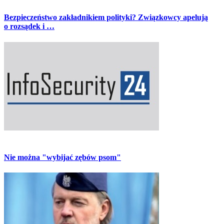
Bezpieczeństwo zakładnikiem polityki? Związkowcy apelują
o rozsądek i …
Nie można "wybijać zębów psom"