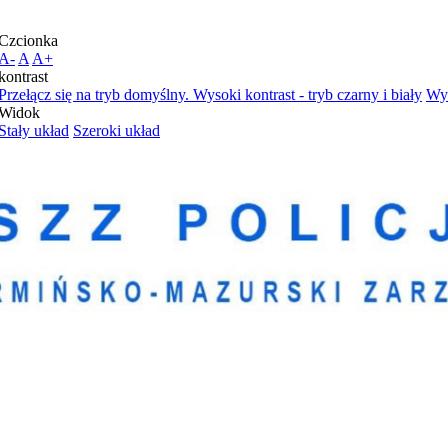
Czcionka
A-
A
A+
kontrast
Przełącz się na tryb domyślny.
Wysoki kontrast - tryb czarny i biały
Wys
Widok
Stały układ
Szeroki układ