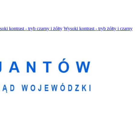
oki kontrast - tryb czarny i żółty
Wysoki kontrast - tryb żółty i czarny