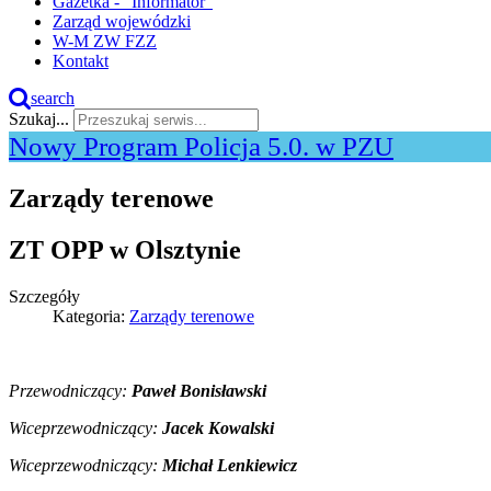
Gazetka - "Informator"
Zarząd wojewódzki
W-M ZW FZZ
Kontakt
search
Szukaj...
Nowy Program Policja 5.0. w PZU
Zarządy terenowe
ZT OPP w Olsztynie
Szczegóły
Kategoria:
Zarządy terenowe
Przewodniczący:
Paweł Bonisławski
Wiceprzewodniczący:
Jacek Kowalski
Wiceprzewodniczący:
Michał Lenkiewicz