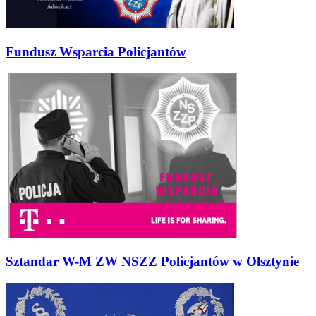
Fundusz Wsparcia Policjantów
Sztandar W-M ZW NSZZ Policjantów w Olsztynie