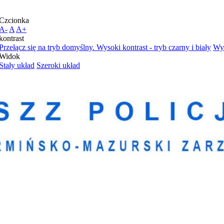
Czcionka
A-
A
A+
kontrast
Przełącz się na tryb domyślny.
Wysoki kontrast - tryb czarny i biały
Wys
Widok
Stały układ
Szeroki układ