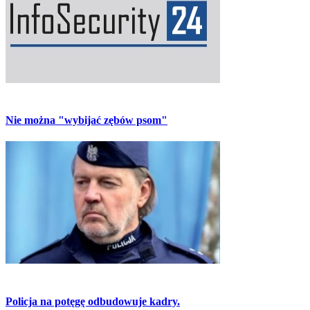
Nie można "wybijać zębów psom"
Policja na potęgę odbudowuje kadry.