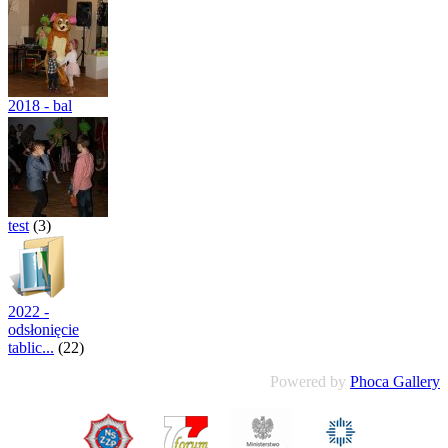
Kajko
(121)
2018 - bal
choinkowy
(22)
test
(3)
2022 -
odsłonięcie
tablic...
(22)
Powered by
Phoca Gallery