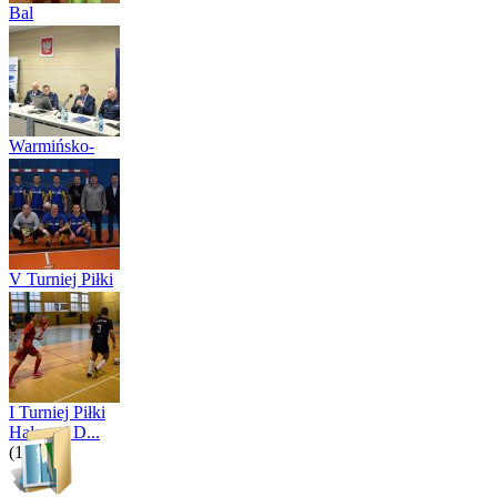
Bal
Mikołajkowy
2017”
(14)
Warmińsko-
Mazurska
Policj...
(10)
V Turniej Piłki
Nożnej Ha...
(18)
I Turniej Piłki
Halowej D...
(12)