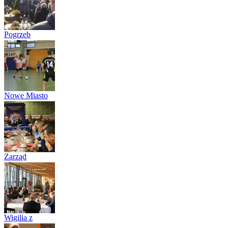
Pogrzeb
Ireneusza
Sierańs...
(24)
Nowe Miasto
Lubawskie: II...
(20)
Zarząd
Wojewódzki
NSZZ Po...
(25)
Wigilia z
Fundacją