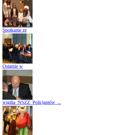
Wdowom...
(20)
Spotkanie ze
Świętym
Miko...
(4)
Ostatnie w
2017 roku
posi...
(28)
wigilia_NSZZ_Policjantów_...
(36)