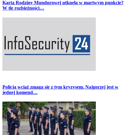
Karta Rodziny Mundurowej utknęła w martwym punkcie?
W tle rozbieżności…
Policja wciąż zmaga się z tym kryzysem. Najgorzej jest w
jednej komend…