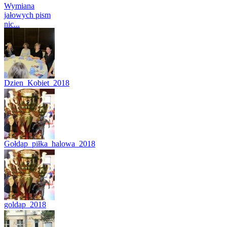
Wymiana
jałowych pism
nic...
Dzien_Kobiet_2018
(16)
Gołdap_piłka_halowa_2018
(10)
goldap_2018
(10)