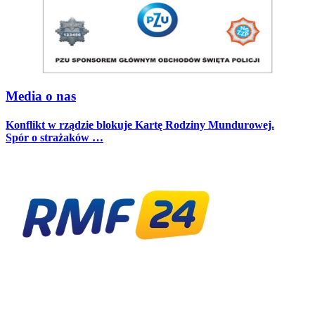
Media o nas
Konflikt w rządzie blokuje Kartę Rodziny Mundurowej.
Spór o strażaków …