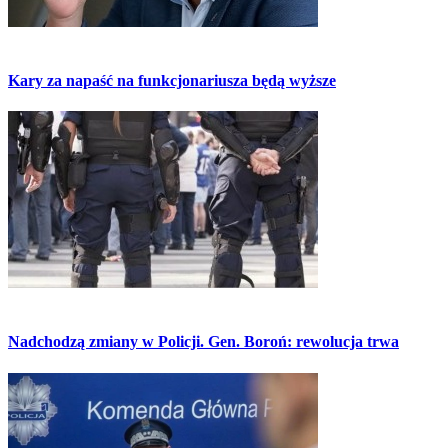
Kary za napaść na funkcjonariusza będą wyższe
Nadchodzą zmiany w Policji. Gen. Boroń: rewolucja trwa