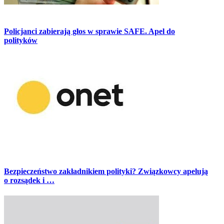
Policjanci zabierają głos w sprawie SAFE. Apel do
polityków
Bezpieczeństwo zakładnikiem polityki? Związkowcy apelują
o rozsądek i …