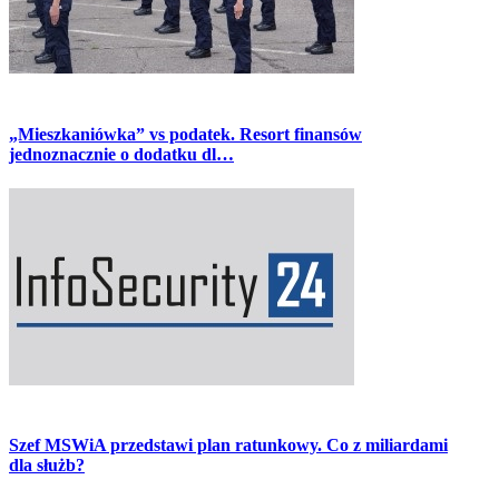
„Mieszkaniówka” vs podatek. Resort finansów
jednoznacznie o dodatku dl…
Szef MSWiA przedstawi plan ratunkowy. Co z miliardami
dla służb?