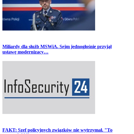
Miliardy dla służb MSWiA. Sejm jednogłośnie przyjął
ustawę modernizacy…
FAKT: Szef policyjnych związków nie wytrzymał. "To