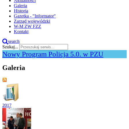
Aktualności
Galeria
Historia
Gazetka - "Informator"
Zarząd wojewódzki
W-M ZW FZZ
Kontakt
search
Szukaj...
Nowy Program Policja 5.0. w PZU
Galeria
2017