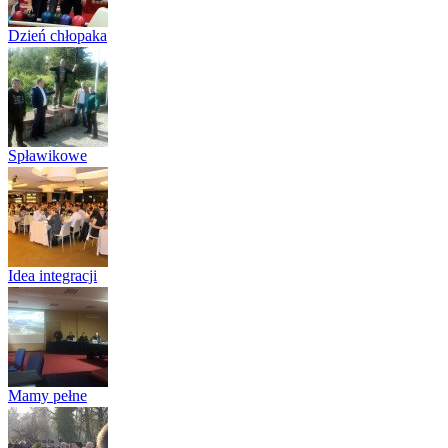
Dzień chłopaka
na kręgiel...
(12)
Spławikowe
zawody
wędkars...
(5)
Idea integracji
międzywyd...
(13)
Mamy pełne
poparcie dla
d...
(8)