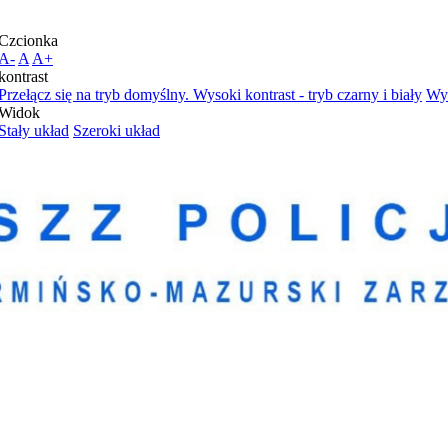
Czcionka
A-
A
A+
kontrast
Przełącz się na tryb domyślny.
Wysoki kontrast - tryb czarny i biały
Wys
Widok
Stały układ
Szeroki układ