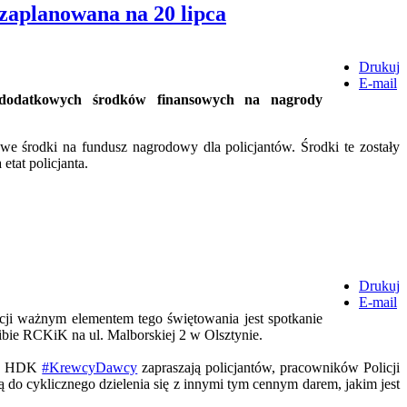
zaplanowana na 20 lipca
Drukuj
E-mail
 dodatkowych środków finansowych na nagrody
e środki na fundusz nagrodowy dla policjantów. Środki te zostały
tat policjanta.
Drukuj
E-mail
icji ważnym elementem tego świętowania jest spotkanie
zibie RCKiK na ul. Malborskiej 2 w Olsztynie.
ub HDK
#KrewcyDawcy
zapraszają policjantów, pracowników Policji
ą do cyklicznego dzielenia się z innymi tym cennym darem, jakim jest