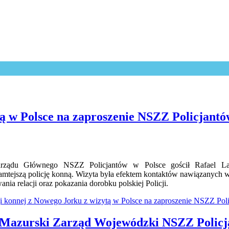
tą w Polsce na zaproszenie NSZZ Policjant
arządu Głównego NSZZ Policjantów w Polsce gościł Rafael L
amtejszą policję konną. Wizyta była efektem kontaktów nawiązanych w
ia relacji oraz pokazania dorobku polskiej Policji.
cji konnej z Nowego Jorku z wizytą w Polsce na zaproszenie NSZZ Pol
Mazurski Zarząd Wojewódzki NSZZ Policj