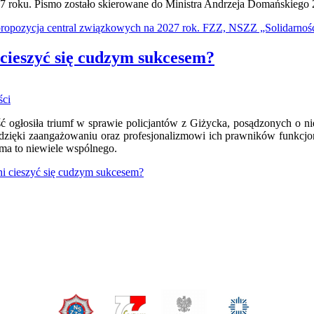
 roku. Pismo zostało skierowane do Ministra Andrzeja Domańskiego 
propozycja central związkowych na 2027 rok. FZZ, NSZZ „Solidarność
 cieszyć się cudzym sukcesem?
ści
ość ogłosiła triumf w sprawie policjantów z Giżycka, posądzonych o
dzięki zaangażowaniu oraz profesjonalizmowi ich prawników funkcjon
ma to niewiele wspólnego.
ni cieszyć się cudzym sukcesem?