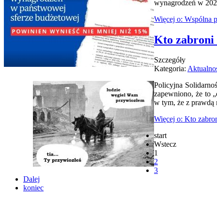
wynagrodzeń w 2027
Więcej o: Wspólna 
Kto zabroni
Szczegóły
Kategoria:
Aktualno
Policyjna Solidarn
zapewniono, że to „
w tym, że z prawdą 
Więcej o: Kto zabro
start
Wstecz
1
2
3
Dalej
koniec