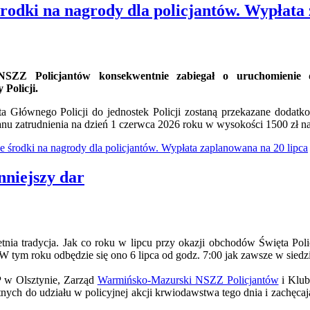
rodki na nagrody dla policjantów. Wypłata 
SZZ Policjantów konsekwentnie zabiegał o uruchomienie
 Policji.
 Głównego Policji do jednostek Policji zostaną przekazane dodatkow
nu zatrudnienia na dzień 1 czerwca 2026 roku w wysokości 1500 zł na e
 środki na nagrody dla policjantów. Wypłata zaplanowana na 20 lipca
nniejszy dar
etnia tradycja. Jak co roku w lipcu przy okazji obchodów Święta Pol
 W tym roku odbędzie się ono 6 lipca od godz. 7:00 jak zawsze w sied
w Olsztynie, Zarząd
Warmińsko-Mazurski NSZZ Policjantów
i Kl
tnych do udziału w policyjnej akcji krwiodawstwa tego dnia i zachęcaj