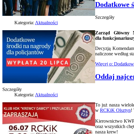
Dodatkowe ś
Szczegóły
Kategoria:
Aktualności
Zarząd Główny N
dla funkcjonariuszy
Decyzją Komendanta
naliczone według sta
Więcej o: Dodatkowe
Oddaj najce
Szczegóły
Kategoria:
Aktualności
To już nasza wielol
w
RCKiK Olsztyn
!
Kierownictwo KWP 
oraz wszystkich chę
nasza krew!