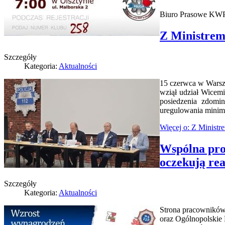
Biuro Prasowe KWP
Z Ministrem
Szczegóły
Kategoria:
Aktualności
15 czerwca w Warsz
wziął udział Wicem
posiedzenia zdomi
uregulowania minim
Więcej o: Z Ministr
Wspólna pro
oczekują re
Szczegóły
Kategoria:
Aktualności
Strona pracownikó
oraz Ogólnopolskie