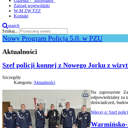
Gazetka - "Informator"
Zarząd wojewódzki
W-M ZW FZZ
Kontakt
search
Szukaj...
Nowy Program Policja 5.0. w PZU
Aktualności
Szef policji konnej z Nowego Jorku z wizy
Szczegóły
Kategoria:
Aktualności
Na zaproszenie Z
odpowiedzialny za t
doświadczeń, budowan
Więcej o: Szef poli
Warmińsko-