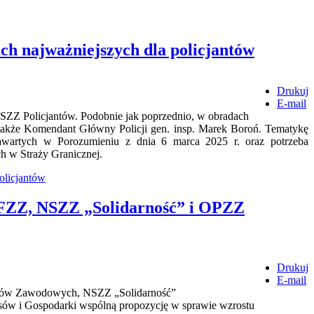
h najważniejszych dla policjantów
Drukuj
E-mail
SZZ Policjantów. Podobnie jak poprzednio, w obradach
 także Komendant Główny Policji gen. insp. Marek Boroń. Tematykę
zawartych w Porozumieniu z dnia 6 marca 2025 r. oraz potrzeba
h w Straży Granicznej.
olicjantów
 FZZ, NSZZ „Solidarność” i OPZZ
Drukuj
E-mail
zków Zawodowych, NSZZ „Solidarność”
ów i Gospodarki wspólną propozycję w sprawie wzrostu