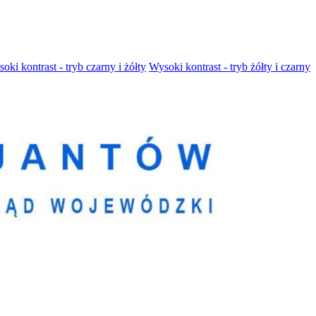
oki kontrast - tryb czarny i żółty
Wysoki kontrast - tryb żółty i czarny