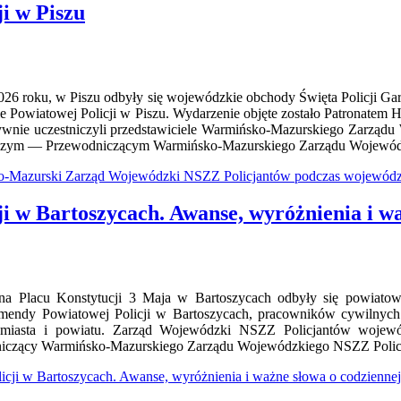
ji w Piszu
2026 roku, w Piszu odbyły się wojewódzkie obchody Święta Policji 
e Powiatowej Policji w Piszu. Wydarzenie objęte zostało Patronatem
ywnie uczestniczyli przedstawiciele Warmińsko-Mazurskiego Zarządu
zym — Przewodniczącym Warmińsko-Mazurskiego Zarządu Wojewódz
o-Mazurski Zarząd Wojewódzki NSZZ Policjantów podczas wojewódzki
ji w Bartoszycach. Awanse, wyróżnienia i wa
na Placu Konstytucji 3 Maja w Bartoszycach odbyły się powiatowe
mendy Powiatowej Policji w Bartoszycach, pracowników cywilnych P
miasta i powiatu. Zarząd Wojewódzki NSZZ Policjantów wojewód
iczący Warmińsko-Mazurskiego Zarządu Wojewódzkiego NSZZ Policj
licji w Bartoszycach. Awanse, wyróżnienia i ważne słowa o codziennej