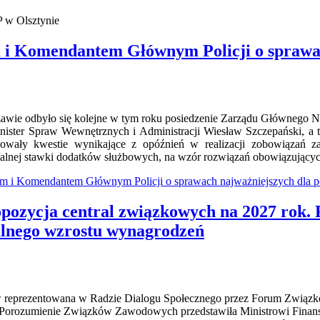
 w Olsztynie
 i Komendantem Głównym Policji o sprawac
awie odbyło się kolejne w tym roku posiedzenie Zarządu Głównego N
inister Spraw Wewnętrznych i Administracji Wiesław Szczepański, a
nowały kwestie wynikające z opóźnień w realizacji zobowiązań 
alnej stawki dodatków służbowych, na wzór rozwiązań obowiązującyc
em i Komendantem Głównym Policji o sprawach najważniejszych dla p
pozycja central związkowych na 2027 rok.
alnego wzrostu wynagrodzeń
w reprezentowana w Radzie Dialogu Społecznego przez Forum Zwią
 Porozumienie Związków Zawodowych przedstawiła Ministrowi Finans