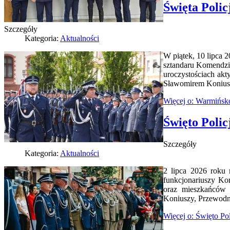
Święta Polic
Szczegóły
Kategoria:
Aktualności
W piątek, 10 lipca 
sztandaru Komendzi
uroczystościach akt
Sławomirem Konius
Więcej o: Warmińsk
Święto Polic
Szczegóły
Kategoria:
Aktualności
2 lipca 2026 roku 
funkcjonariuszy Ko
oraz mieszkańców 
Koniuszy, Przewodn
Więcej o: Święto Po