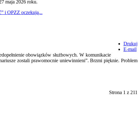
27 maja 2026 roku.
” i OPZZ oczekują...
Drukuj
E-mail
 niedopełnienie obowiązków służbowych. W komunikacie
ariusze zostali prawomocnie uniewinnieni”. Brzmi pięknie. Problem
Strona 1 z 211