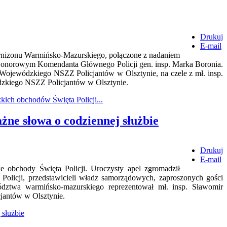
Drukuj
E-mail
Garnizonu Warmińsko-Mazurskiego, połączone z nadaniem
 Honorowym Komendanta Głównego Policji gen. insp. Marka Boronia.
 Wojewódzkiego NSZZ Policjantów w Olsztynie, na czele z mł. insp.
kiego NSZZ Policjantów w Olsztynie.
ch obchodów Święta Policji...
żne słowa o codziennej służbie
Drukuj
E-mail
 obchody Święta Policji. Uroczysty apel zgromadził
olicji, przedstawicieli władz samorządowych, zaproszonych gości
ztwa warmińsko-mazurskiego reprezentował mł. insp. Sławomir
antów w Olsztynie.
 służbie