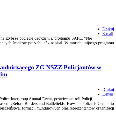
Drukuj
E-mail
najszybsze podjęcie decyzji ws. programu SAFE. "Nie
cja tych środków potrzebuje" - napisał. W ramach unijnego programu
ewodniczącego ZG NSZZ Policjantów w
kim
Drukuj
E-mail
lice Intergroup Annual Event, poświęcone roli Policji
łem „Before Borders and Battlefields: How the Police is Central to
bezpieczeństwa, formacji mundurowych oraz reprezentantów organizacji