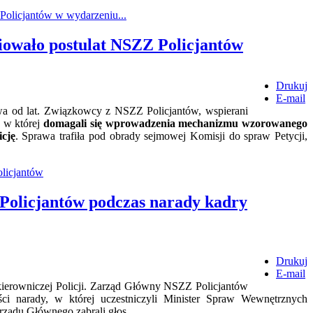
Policjantów w wydarzeniu...
iowało postulat NSZZ Policjantów
Drukuj
E-mail
wa od lat. Związkowcy z NSZZ Policjantów, wspierani
, w której
domagali się wprowadzenia mechanizmu wzorowanego
cję
. Sprawa trafiła pod obrady sejmowej Komisji do spraw Petycji,
olicjantów
 Policjantów podczas narady kadry
Drukuj
E-mail
 kierowniczej Policji. Zarząd Główny NSZZ Policjantów
ci narady, w której uczestniczyli Minister Spraw Wewnętrznych
arządu Głównego zabrali głos.