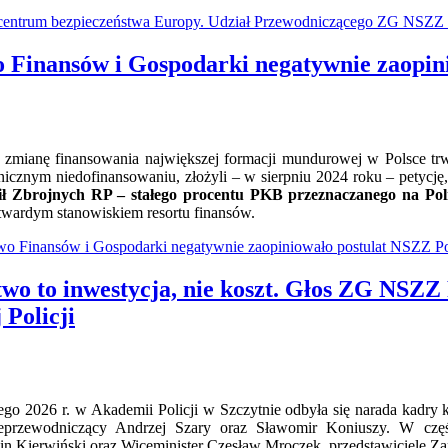
w centrum bezpieczeństwa Europy. Udział Przewodniczącego ZG NSZZ 
o Finansów i Gospodarki negatywnie zaopin
zmianę finansowania największej formacji mundurowej w Polsce tr
icznym niedofinansowaniu, złożyli – w sierpniu 2024 roku – petycję
ił Zbrojnych RP – stałego procentu PKB przeznaczanego na Poli
z twardym stanowiskiem resortu finansów.
two Finansów i Gospodarki negatywnie zaopiniowało postulat NSZZ P
two to inwestycja, nie koszt. Głos ZG NSZZ
 Policji
go 2026 r. w Akademii Policji w Szczytnie odbyła się narada kadry
ceprzewodniczący Andrzej Szary oraz Sławomir Koniuszy. W częś
cin Kierwiński oraz Wiceminister Czesław Mroczek, przedstawiciele Z