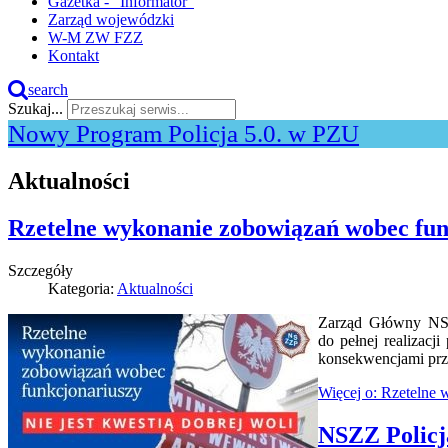
Gazetka - "Informator"
Zarząd wojewódzki
W-M ZW FZZ
Kontakt
search
Szukaj...
Nowy Program Policja 5.0. w PZU
Aktualności
Rzetelne wykonanie zobowiązań wobec funk
Szczegóły
Kategoria:
Aktualności
Zarząd Główny NSZ
do pełnej realizacj
konsekwencjami pr
Więcej o: Rzetelne 
NSZZ Policj