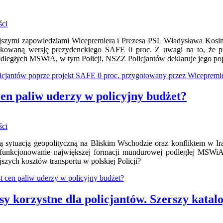
ści
jszymi zapowiedziami Wicepremiera i Prezesa PSL Władysława Kosini
kowaną wersję prezydenckiego SAFE 0 proc. Z uwagi na to, że pro
odległych MSWiA, w tym Policji, NSZZ Policjantów deklaruje jego pop
icjantów poprze projekt SAFE 0 proc. przygotowany przez Wicepremi
en paliw uderzy w policyjny budżet?
ści
 sytuacją geopolityczną na Bliskim Wschodzie oraz konfliktem w Ir
funkcjonowanie największej formacji mundurowej podległej MSWiA,
ejszych kosztów transportu w polskiej Policji?
t cen paliw uderzy w policyjny budżet?
y korzystne dla policjantów. Szerszy katal