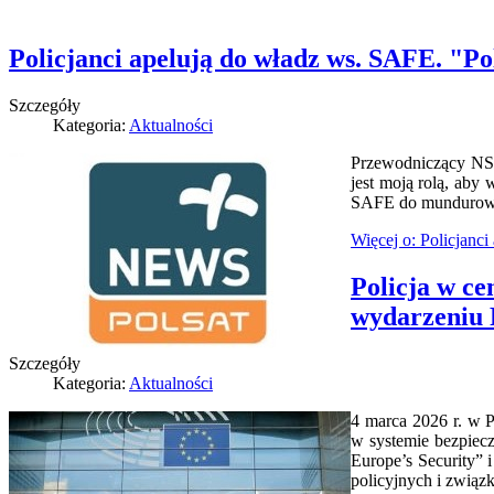
Policjanci apelują do władz ws. SAFE. "Po
Szczegóły
Kategoria:
Aktualności
Przewodniczący NSZ
jest moją rolą, aby
SAFE do mundurowyc
Więcej o: Policjanc
Policja w c
wydarzeniu 
Szczegóły
Kategoria:
Aktualności
4 marca 2026 r. w P
w systemie bezpiecz
Europe’s Security” 
policyjnych i zwią