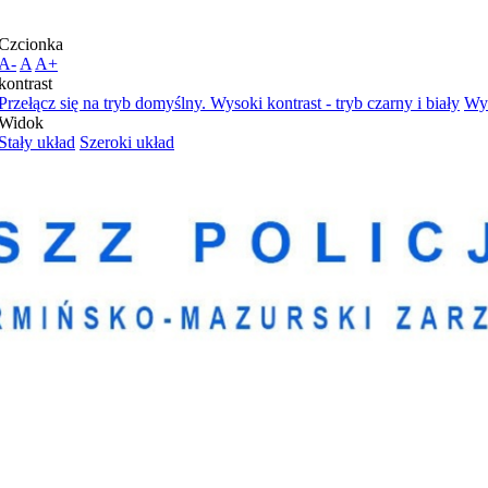
Czcionka
A-
A
A+
kontrast
Przełącz się na tryb domyślny.
Wysoki kontrast - tryb czarny i biały
Wys
Widok
Stały układ
Szeroki układ