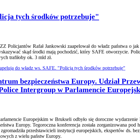
licja tych środków potrzebuje"
Z Policjantów Rafał Jankowski zaapelował do władz państwa o jak 
 wskazywać skąd środki mają pochodzić, który SAFE otworzycie. Poli
h trafiłoby ok. 3 mld zł.
i apelują do władz ws. SAFE. "Policja tych środków potrzebuje"
entrum bezpieczeństwa Europy. Udział Prz
Police Intergroup w Parlamencie Europejs
arlamencie Europejskim w Brukseli odbyło się doroczne wydarzenie Po
eństwa Europy. Tegoroczna konferencja została zorganizowana pod has
i zgromadziła przedstawicieli instytucji europejskich, ekspertów ds. 
zkowych z wielu państw Europy.