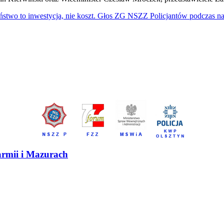
ństwo to inwestycja, nie koszt. Głos ZG NSZZ Policjantów podczas na
armii i Mazurach