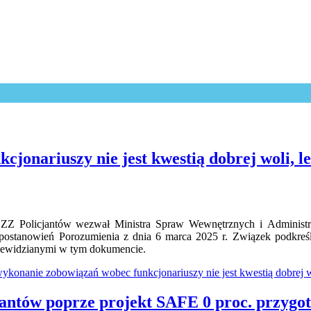
cjonariuszy nie jest kwestią dobrej woli,
Z Policjantów wezwał Ministra Spraw Wewnętrznych i Administrac
i postanowień Porozumienia z dnia 6 marca 2025 r. Związek podkreśl
zewidzianymi w tym dokumencie.
wykonanie zobowiązań wobec funkcjonariuszy nie jest kwestią dobrej wo
antów poprze projekt SAFE 0 proc. przyg