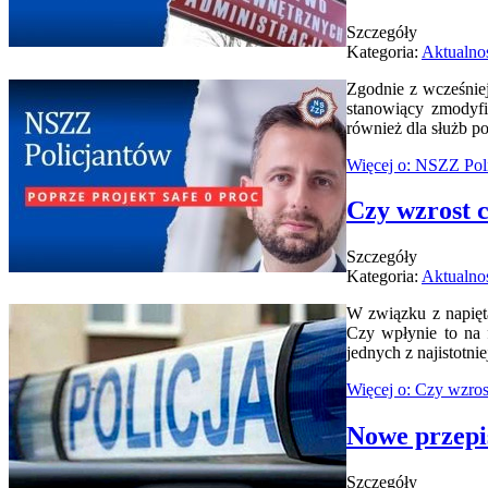
Szczegóły
Kategoria:
Aktualno
Zgodnie z wcześnie
stanowiący zmodyfi
również dla służb p
Więcej o: NSZZ Pol
Czy wzrost c
Szczegóły
Kategoria:
Aktualno
W związku z napiętą
Czy wpłynie to na 
jednych z najistotni
Więcej o: Czy wzros
Nowe przepis
Szczegóły