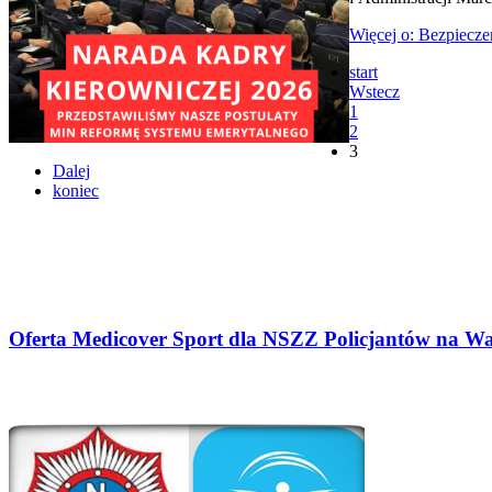
Więcej o: Bezpiecze
start
Wstecz
1
2
3
Dalej
koniec
Oferta Medicover Sport dla NSZZ Policjantów na W