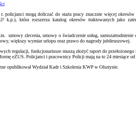
ści
 r. policjanci mogą doliczać do stażu pracy znacznie więcej okresó
02² k.p.), która rozszerza katalog okresów traktowanych jako za
n. umowy zlecenia, umowy o świadczenie usług, samozatrudnienie cz
owy, większy wymiar urlopu oraz prawo do nagrody jubileuszowej.
wych regulacji, funkcjonariusze muszą złożyć raport do przełożoneg
formę eZUS. Policjanci i pracownicy Policji mają na to 24 miesiące od
ne opublikował Wydział Kadr i Szkolenia KWP w Olsztynie.