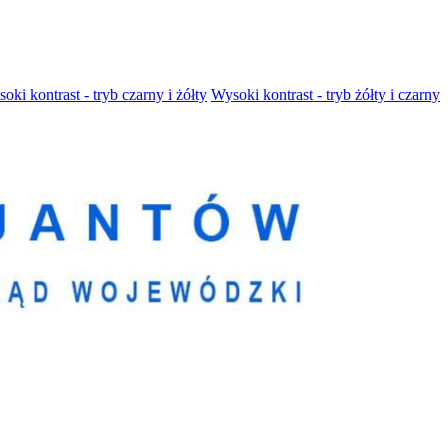
oki kontrast - tryb czarny i żółty
Wysoki kontrast - tryb żółty i czarny