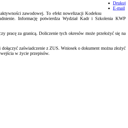
Drukuj
E-mail
w aktywności zawodowej. To efekt nowelizacji Kodeksu
trudnienie. Informację potwierdza Wydział Kadr i Szkolenia KWP
y pracę za granicą. Doliczenie tych okresów może przełożyć się na
o i dołączyć zaświadczenie z ZUS. Wniosek o dokument można złożyć
 wejścia w życie przepisów.