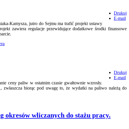
Drukuj
E-mail
aka‑Kamysza, jutro do Sejmu ma trafić projekt ustawy
jekt zawiera regulacje przewidujące dodatkowe środki finansowe
arcie.
era
Drukuj
E-mail
anie ceny paliw w ostatnim czasie gwałtownie wzrosły.
 zwłaszcza biorąc pod uwagę to, że wydatki na paliwo należą do
og okresów wliczanych do stażu pracy.