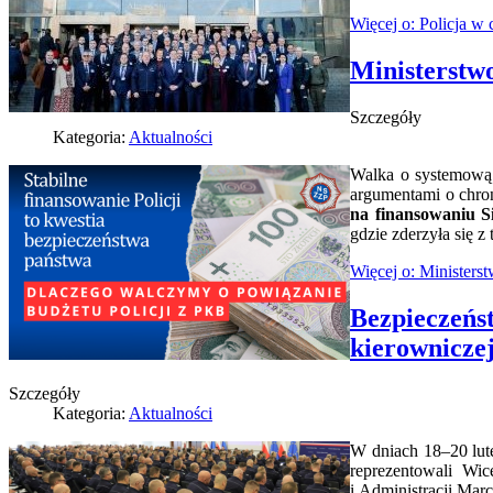
Więcej o: Policja 
Ministerstw
Szczegóły
Kategoria:
Aktualności
Walka o systemową 
argumentami o chron
na finansowaniu S
gdzie zderzyła się 
Więcej o: Ministers
Bezpieczeńs
kierowniczej
Szczegóły
Kategoria:
Aktualności
W dniach 18–20 lute
reprezentowali Wi
i Administracji Mar