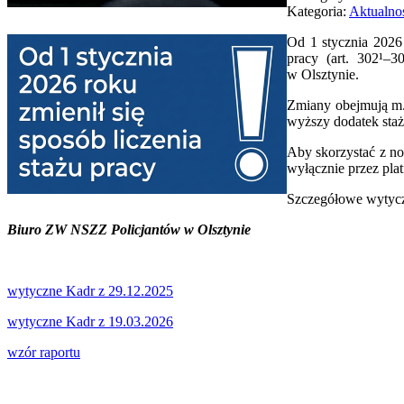
Kategoria:
Aktualno
Od 1 stycznia 2026
pracy (art. 302¹–3
w Olsztynie.
Zmiany obejmują m.i
wyższy dodatek staż
Aby skorzystać z no
wyłącznie przez plat
Szczegółowe wytycz
Biuro ZW NSZZ Policjantów w Olsztynie
wytyczne Kadr z 29.12.2025
wytyczne Kadr z 19.03.2026
wzór raportu