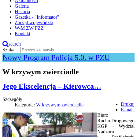
Aktualności
Galeria
Historia
Gazetka - "Informator"
Zarząd wojewódzki
W-M ZW FZZ
Kontakt
search
Szukaj...
Nowy Program Policja 5.0. w PZU
W krzywym zwierciadle
Jego Ekscelencja – Kierowca…
Szczegóły
Drukuj
Kategoria:
W krzywym zwierciadle
E-mail
Biuro
Ruchu Drogowego
KGP – Wydział
Nadzoru