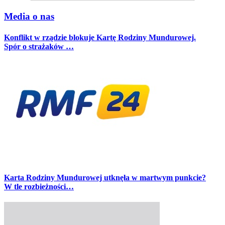
Media o nas
Konflikt w rządzie blokuje Kartę Rodziny Mundurowej.
Spór o strażaków …
Karta Rodziny Mundurowej utknęła w martwym punkcie?
W tle rozbieżności…