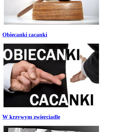
Obiecanki cacanki
W krzywym zwierciadle