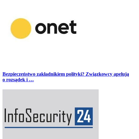
Bezpieczeństwo zakładnikiem polityki? Związkowcy apelują
o rozsądek i …