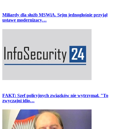
Miliardy dla służb MSWiA. Sejm jednogłośnie przyjął
ustawę modernizacy…
FAKT: Szef policyjnych związków nie wytrzymał. "To
zwyczajni idio…