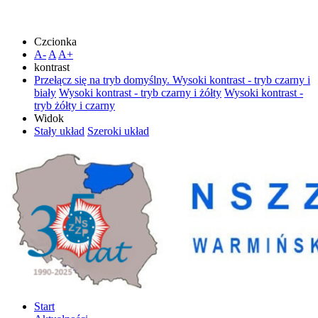
Czcionka
A-
A
A+
kontrast
Przełącz się na tryb domyślny.
Wysoki kontrast - tryb czarny i
biały
Wysoki kontrast - tryb czarny i żółty
Wysoki kontrast -
tryb żółty i czarny
Widok
Stały układ
Szeroki układ
Start