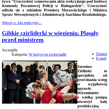
żywo "Uroczystość wmurowania aktu erekcyjnego pod budowę
Komendy Powiatowej Policji w Białogardzie". Uroczystość
odbyła się z udziałem Premiera Morawieckiego i Ministra
Spraw Wewnętrznych i Administracji Joachima Brudzińskiego.
Więcej o: Akt erekcyjny...
Gibkie czirliderki w więzieniu. Pląsały
przed ministrem
Szczegóły
Drukuj
Kategoria:
W krzywym zwierciadle
E-mail
Jarosław
Zieliński to
specjalista od
przecinania wstęg
w wyjątkowej
oprawie.
Wiceminister
z wielką pompą
otworzył halę
produkcyjną