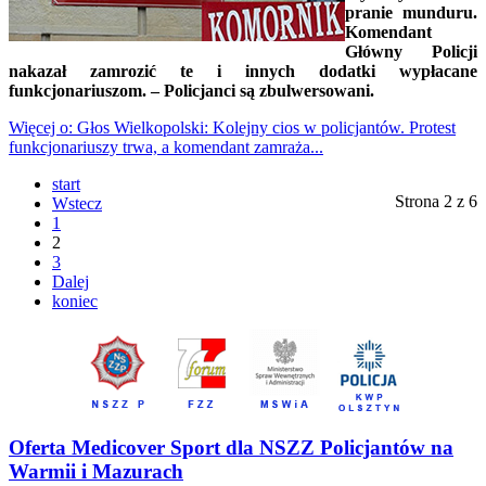
pranie munduru.
Komendant
Główny Policji
nakazał zamrozić te i innych dodatki wypłacane
funkcjonariuszom. – Policjanci są zbulwersowani.
Więcej o: Głos Wielkopolski: Kolejny cios w policjantów. Protest
funkcjonariuszy trwa, a komendant zamraża...
start
Strona 2 z 6
Wstecz
1
2
3
Dalej
koniec
Oferta Medicover Sport dla NSZZ Policjantów na
Warmii i Mazurach