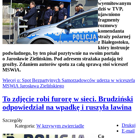
wyemitowanym
dziś w TVP,
ujawniono
fragmenty
rozmowy
komendanta
straży pożarnej
z Białegostoku,
który instruuje
podwładnego, by ten pisał pozytywnie na swoim portalu
o Jarosławie Zielińskim. Pod adresem strażaka padają też
groźby. Zdaniem autorów spotu za całą sprawą stoi wiceszef
MSWiA.
Więcej o: Spot Bezpartyjnych Samorządowców uderza w wiceszefa
MSWiA Jarosława Zielińskiego
To zdjęcie robi furorę w sieci. Brudziński
odpowiedział na wpadkę i ruszyła lawina
Szczegóły
Drukuj
Kategoria:
W krzywym zwierciadle
E-mail
Co