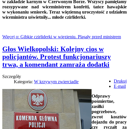
w zakładzie karnym w Czerwonym Borze. Wszyscy pamiętamy
rozsypywane nad wiceministrem konfetti, tańce hawajskie
w wykonaniu seniorek. Teraz więzienną uroczystość z udziałem
wiceministra uświetniły... młode czirliderki.
Więcej o: Gibkie czirliderki w więzieniu. Pląsały przed ministrem
Głos Wielkopolski: Kolejny cios w
policjantów. Protest funkcjonariuszy
trwa, a komendant zamraża dodatki
Szczegóły
Drukuj
Kategoria:
W krzywym zwierciadle
E-mail
Odprawy
pośmiertne,
zasiłki
pogrzebowe,
zwrot kosztów
dojazdu do pracy
czy ryczałt za