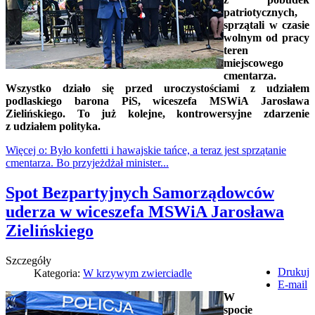
patriotycznych,
sprzątali w czasie
wolnym od pracy
teren
miejscowego
cmentarza.
Wszystko działo się przed uroczystościami z udziałem
podlaskiego barona PiS, wiceszefa MSWiA Jarosława
Zielińskiego. To już kolejne, kontrowersyjne zdarzenie
z udziałem polityka.
Więcej o: Było konfetti i hawajskie tańce, a teraz jest sprzątanie
cmentarza. Bo przyjeżdżał minister...
Spot Bezpartyjnych Samorządowców
uderza w wiceszefa MSWiA Jarosława
Zielińskiego
Szczegóły
Drukuj
Kategoria:
W krzywym zwierciadle
E-mail
W
spocie