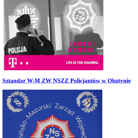
Sztandar W-M ZW NSZZ Policjantów w Olsztynie