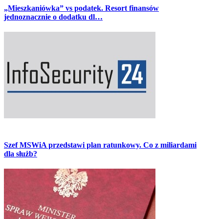
„Mieszkaniówka” vs podatek. Resort finansów
jednoznacznie o dodatku dl…
Szef MSWiA przedstawi plan ratunkowy. Co z miliardami
dla służb?