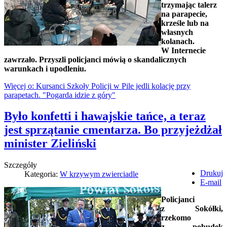
trzymając talerz
na parapecie,
krześle lub na
własnych
kolanach.
W Internecie
zawrzało. Przyszli policjanci mówią o skandalicznych
warunkach i upodleniu.
Więcej o: Kursanci Szkoły Policji w Pile jedli kolację przy
parapetach. "Pogarda idzie z góry"
Było konfetti i hawajskie tańce, a teraz
jest sprzątanie cmentarza. Bo przyjeżdżał
minister Zieliński
Szczegóły
Drukuj
Kategoria:
W krzywym zwierciadle
E-mail
Policjanci
z Sokółki,
rzekomo
z pobudek