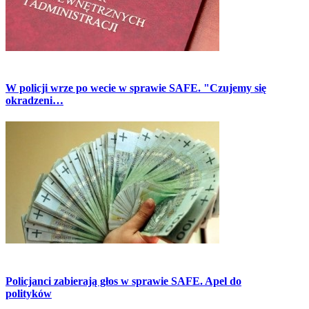
W policji wrze po wecie w sprawie SAFE. "Czujemy się
okradzeni…
Policjanci zabierają głos w sprawie SAFE. Apel do
polityków