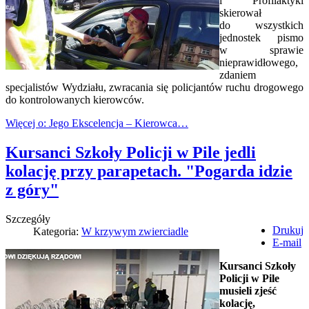
i Profilaktyki
skierował
do wszystkich
jednostek pismo
w sprawie
nieprawidłowego,
zdaniem
specjalistów Wydziału, zwracania się policjantów ruchu drogowego
do kontrolowanych kierowców.
Więcej o: Jego Ekscelencja – Kierowca…
Kursanci Szkoły Policji w Pile jedli
kolację przy parapetach. "Pogarda idzie
z góry"
Szczegóły
Drukuj
Kategoria:
W krzywym zwierciadle
E-mail
Kursanci Szkoły
Policji w Pile
musieli zjeść
kolację,