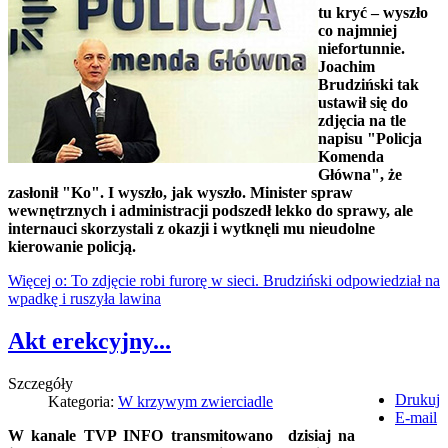
tu kryć – wyszło
co najmniej
niefortunnie.
Joachim
Brudziński tak
ustawił się do
zdjęcia na tle
napisu "Policja
Komenda
Główna", że
zasłonił "Ko". I wyszło, jak wyszło. Minister spraw
wewnętrznych i administracji podszedł lekko do sprawy, ale
internauci skorzystali z okazji i wytknęli mu nieudolne
kierowanie policją.
Więcej o: To zdjęcie robi furorę w sieci. Brudziński odpowiedział na
wpadkę i ruszyła lawina
Akt erekcyjny...
Szczegóły
Drukuj
Kategoria:
W krzywym zwierciadle
E-mail
W kanale TVP INFO transmitowano dzisiaj na