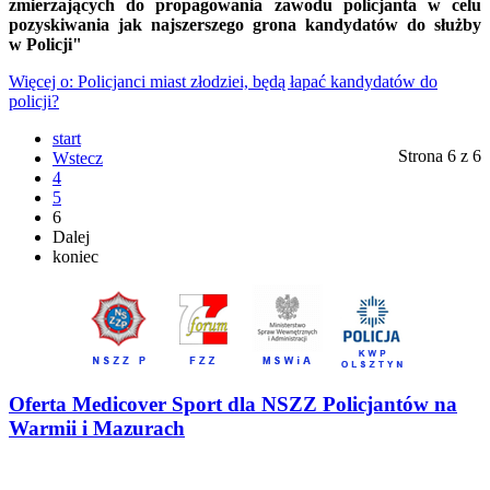
zmierzających do propagowania zawodu policjanta w celu
pozyskiwania jak najszerszego grona kandydatów do służby
w Policji"
Więcej o: Policjanci miast złodziei, będą łapać kandydatów do
policji?
start
Strona 6 z 6
Wstecz
4
5
6
Dalej
koniec
Oferta Medicover Sport dla NSZZ Policjantów na
Warmii i Mazurach