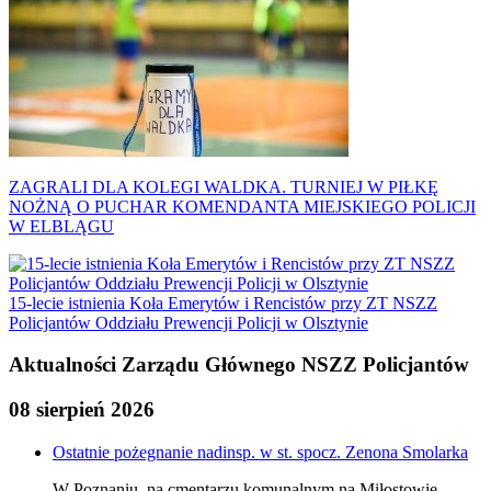
ZAGRALI DLA KOLEGI WALDKA. TURNIEJ W PIŁKĘ
NOŻNĄ O PUCHAR KOMENDANTA MIEJSKIEGO POLICJI
W ELBLĄGU
15-lecie istnienia Koła Emerytów i Rencistów przy ZT NSZZ
Policjantów Oddziału Prewencji Policji w Olsztynie
Aktualności Zarządu Głównego NSZZ Policjantów
08 sierpień 2026
Ostatnie pożegnanie nadinsp. w st. spocz. Zenona Smolarka
W Poznaniu, na cmentarzu komunalnym na Miłostowie,