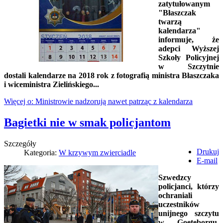
zatytułowanym
"Błaszczak
twarzą
kalendarza"
informuje, że
adepci Wyższej
Szkoły Policyjnej
w Szczytnie
dostali kalendarze na 2018 rok z fotografią ministra Błaszczaka
i wiceministra Zielińskiego...
Więcej o: Ministrowie nadzorują nawet patrząc z kalendarza
Bagietki nie w smak policjantom
Szczegóły
Drukuj
Kategoria:
W krzywym zwierciadle
E-mail
Szwedzcy
policjanci, którzy
ochraniali
uczestników
unijnego szczytu
w Goeteborgu,