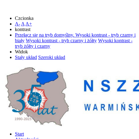
Czcionka
A-
A
A+
kontrast
Przełącz się na tryb domyślny.
Wysoki kontrast - tryb czarny i
biały
Wysoki kontrast - tryb czarny i żółty
Wysoki kontrast -
tryb żółty i czarny
Widok
Stały układ
Szeroki układ
Start