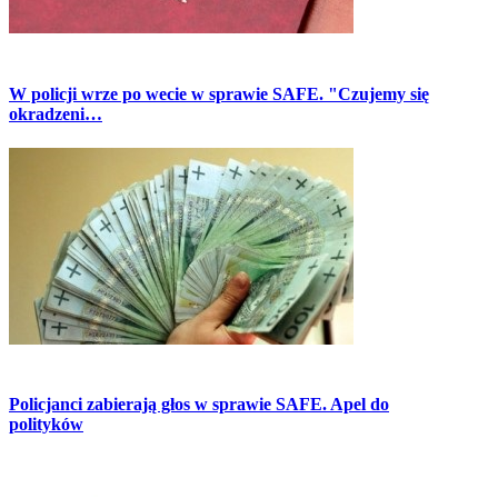
W policji wrze po wecie w sprawie SAFE. "Czujemy się
okradzeni…
Policjanci zabierają głos w sprawie SAFE. Apel do
polityków