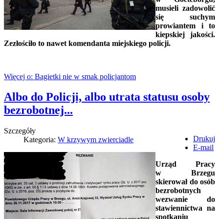
musieli zadowolić
się suchym
prowiantem i to
kiepskiej jakości.
Zezłościło to nawet komendanta
miejskiego policji.
Więcej o: Bagietki nie w smak policjantom
Albo do Policji, albo utrata statusu osoby
bezrobotnej...
Szczegóły
Drukuj
Kategoria:
W krzywym zwierciadle
E-mail
Urząd Pracy
w Brzegu
skierował do osób
bezrobotnych
wezwanie do
stawiennictwa na
spotkaniu