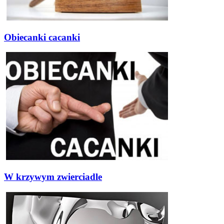
Obiecanki cacanki
W krzywym zwierciadle