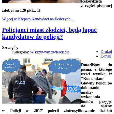
Rekordzista
z części pisemnej
zdobył na 120 pkt... 11
Więcej o: Kiepscy kandydaci na śledczych...
Policjanci miast złodziei, będą łapać
kandydatów do policji?
Szczegóły
Drukuj
Kategoria:
W krzywym zwierciadle
E-mail
Dotarliśmy do
pisma, z którego
treści wynika, iż
"Komendant
Główny Policji po
dokonaniu
analizy
wykonania
limitów przyjęć
do służby
w Policji w 2017' polecił zintensyfikowanie działań