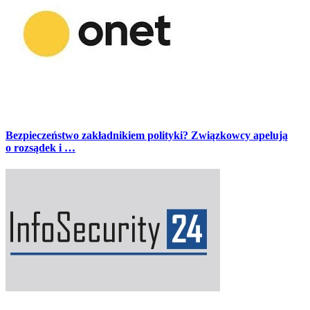
Bezpieczeństwo zakładnikiem polityki? Związkowcy apelują
o rozsądek i …