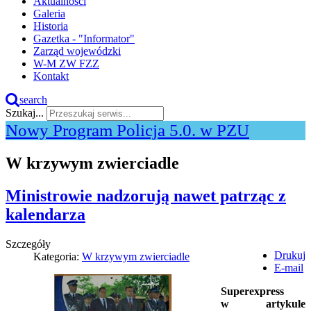
Aktualności
Galeria
Historia
Gazetka - "Informator"
Zarząd wojewódzki
W-M ZW FZZ
Kontakt
search
Szukaj...
Nowy Program Policja 5.0. w PZU
W krzywym zwierciadle
Ministrowie nadzorują nawet patrząc z
kalendarza
Szczegóły
Drukuj
Kategoria:
W krzywym zwierciadle
E-mail
Superexpress
w artykule