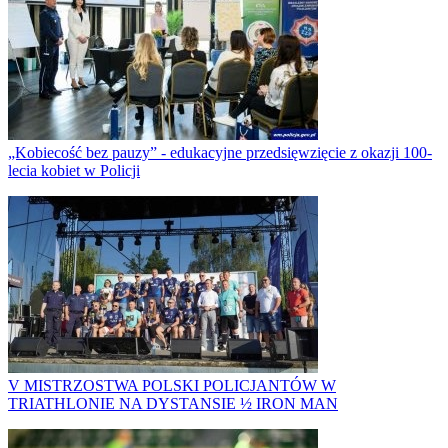
„Kobiecość bez pauzy” - edukacyjne przedsięwzięcie z okazji 100-
lecia kobiet w Policji
V MISTRZOSTWA POLSKI POLICJANTÓW W
TRIATHLONIE NA DYSTANSIE ½ IRON MAN