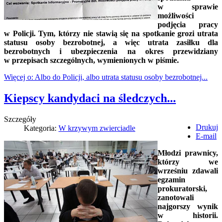
w sprawie
możliwości
podjęcia pracy
w Policji. Tym, którzy nie stawią się na spotkanie grozi utrata
statusu osoby bezrobotnej, a więc utrata zasiłku dla
bezrobotnych i ubezpieczenia na okres przewidziany
w przepisach szczególnych, wymienionych w piśmie.
Więcej o: Albo do Policji, albo utrata statusu osoby bezrobotnej...
Kiepscy kandydaci na śledczych...
Szczegóły
Drukuj
Kategoria:
W krzywym zwierciadle
E-mail
Młodzi prawnicy,
którzy we
wrześniu zdawali
egzamin
prokuratorski,
zanotowali
najgorszy wynik
w historii.