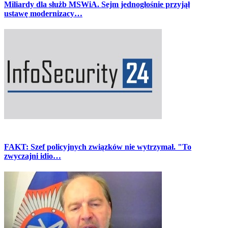
Miliardy dla służb MSWiA. Sejm jednogłośnie przyjął
ustawę modernizacy…
FAKT: Szef policyjnych związków nie wytrzymał. "To
zwyczajni idio…