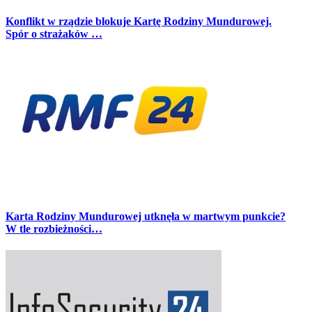
Konflikt w rządzie blokuje Kartę Rodziny Mundurowej.
Spór o strażaków …
Karta Rodziny Mundurowej utknęła w martwym punkcie?
W tle rozbieżności…