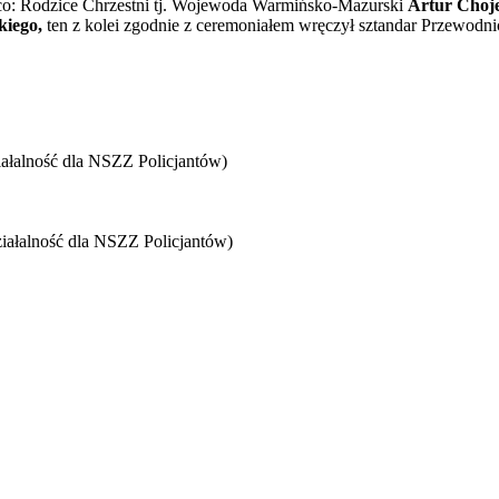
ąco: Rodzice Chrzestni tj. Wojewoda Warmińsko-Mazurski
Artur Choj
kiego,
ten z kolei zgodnie z ceremoniałem wręczył sztandar Przew
ziałalność dla NSZZ Policjantów)
działalność dla NSZZ Policjantów)