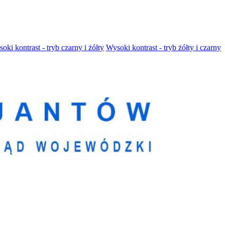
oki kontrast - tryb czarny i żółty
Wysoki kontrast - tryb żółty i czarny