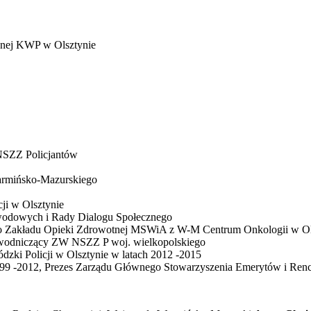
znej KWP w Olsztynie
NSZZ Policjantów
armińsko-Mazurskiego
ji w Olsztynie
wodowych i Rady Dialogu Społecznego
go Zakładu Opieki Zdrowotnej MSWiA z W-M Centrum Onkologii w Ol
ewodniczący ZW NSZZ P woj. wielkopolskiego
dzki Policji w Olsztynie w latach 2012 -2015
9 -2012, Prezes Zarządu Głównego Stowarzyszenia Emerytów i Renc