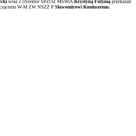
ecki
wraz z Dyrektor SPZOZ MSWiA
Krystyną Futymą
przekazali
odniczącemu W-M ZW NSZZ P
Sławomirowi Koniuszemu.