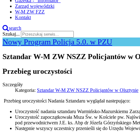
Gazetka - "Informator"
Zarząd wojewódzki
W-M ZW FZZ
Kontakt
search
Szukaj...
Nowy Program Policja 5.0. w PZU
Sztandar W-M ZW NSZZ Policjantów w Ol
Przebieg uroczystości
Szczegóły
Kategoria:
Sztandar W-M ZW NSZZ Policjantów w Olsztynie
Przebieg uroczystości Nadania Sztandaru wyglądał nastepująco:
Uroczystość nadania sztandaru Warmińsko-Mazurskiemu Zarz
Uroczystość zapoczątkowała Msza Św. w Kościele pw. Najświę
pod przewodnictwem J.E. ks. Abp dr Józefa Górzyńskiego Met
Następnie wszyscy uczestnicy przenieśli się do Urzędu Wojewód