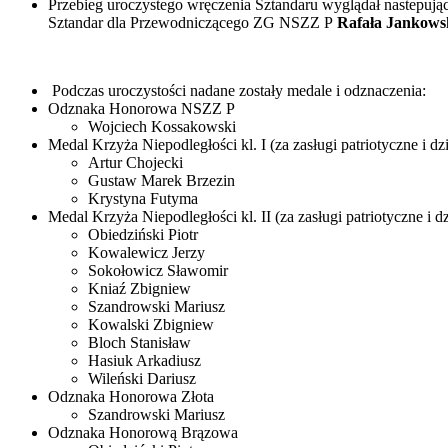
Przebieg uroczystego wręczenia Sztandaru wyglądał nastepuj
Sztandar dla Przewodniczącego ZG NSZZ P
Rafała Jankows
Podczas uroczystości nadane zostały medale i odznaczenia:
Odznaka Honorowa NSZZ P
Wojciech Kossakowski
Medal Krzyża Niepodległości kl. I (za zasługi patriotyczne i d
Artur Chojecki
Gustaw Marek Brzezin
Krystyna Futyma
Medal Krzyża Niepodległości kl. II (za zasługi patriotyczne i 
Obiedziński Piotr
Kowalewicz Jerzy
Sokołowicz Sławomir
Kniaź Zbigniew
Szandrowski Mariusz
Kowalski Zbigniew
Bloch Stanisław
Hasiuk Arkadiusz
Wileński Dariusz
Odznaka Honorowa Złota
Szandrowski Mariusz
Odznaka Honorową Brązowa