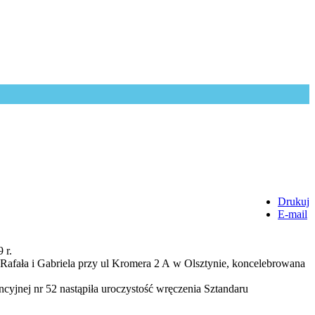
Drukuj
E-mail
 r.
afała i Gabriela przy ul Kromera 2 A w Olsztynie, koncelebrowana
ncyjnej nr 52 nastąpiła uroczystość wręczenia Sztandaru