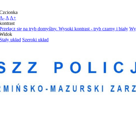
Czcionka
A-
A
A+
kontrast
Przełącz się na tryb domyślny.
Wysoki kontrast - tryb czarny i biały
Wys
Widok
Stały układ
Szeroki układ