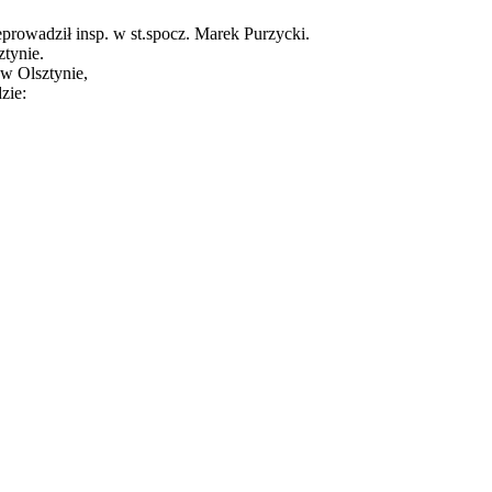
rowadził insp. w st.spocz. Marek Purzycki.
tynie.
w Olsztynie,
zie: