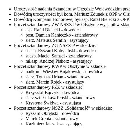
Uroczystość nadania Sztandaru w Urzędzie Wojewódzkim przep
Dowódcą uroczystości był kom. Mariusz Zdunek z OPP w Olsz
Dowódcą Kompanii Honorowej był asp. Rafał Bielecki z OPP 
Poczet sztandarowy ZW NSZZ P w Olsztynie wystąpił w skład
asp. Rafał Bielecki - dowódca
post. Damian Kanieczko - sztandarowy
sierż. Mateusz Serafin - asystujący
Poczet sztandarowy ZG NSZZ P w składzie:
st.asp. Ryszard Kobylański - dowódca
st.asp. Maciej Samsel - sztandarowy
mł.asp. Andrzej Piskorz - asystujący
Poczet sztandarowy KWP w Olsztynie w składzie
nadkom. Wiesław Bujakowski - dowódca
sierż. Tomasz Urban - sztandarowy
sierż. Marcin Rojek - asystujący
Poczet sztandarowy FZZ w składzie:
Krzysztof Bączyk - dowódca
sierż.szt. Łukasz Płoski - sztandarowy
Krystyna Świdwa - asystująca
Poczet sztandarowy NSZZ „Solidarność” w składzie:
Ryszard Obrębski - dowódca
Marek Gołota - sztandarowy
Kazimierz Jatczak – asystujący