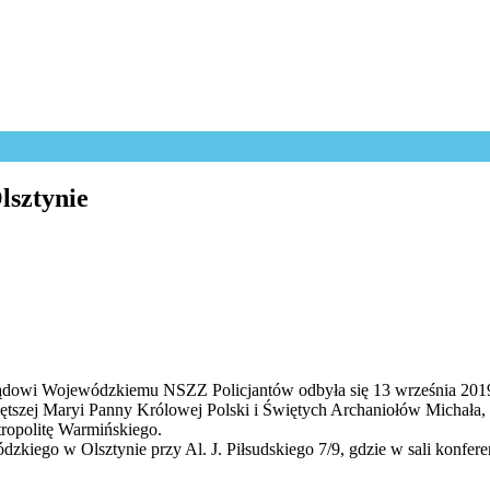
sztynie
ądowi Wojewódzkiemu NSZZ Policjantów odbyła się 13 września 2019
tszej Maryi Panny Królowej Polski i Świętych Archaniołów Michała, R
ropolitę Warmińskiego.
zkiego w Olsztynie przy Al. J. Piłsudskiego 7/9, gdzie w sali konfere