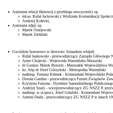
Autorami relacji filmowej z przebiegu uroczystości są:
mł.as. Rafał Jackowski z Wydziału Komunikacji Społec
Andrzej Kołecki,
Autorami zdjęć są:
Marek Osiejewski
Marek Zieliński
Gwoździe honorowe w drzewiec Sztandaru wbijali:
Rafał Jankowski - przewodniczący Zarządu Głównego 
Artur Chojecki - Wojewoda Warmińsko-Mazurski
dr Gustaw Marek Brzezin - Marszałek Województwa W
ks. Abp dr Józef Górzyński - Metropolita Warmiński
nadinsp. Tomasz Klimek - Komendant Wojewódzki Polic
Dorota Gardias - przewodnicząca Forum Związków Za
Krystyna Futyma - Dyrektor Samodzielnego Publiczne
Andrzej Szary - wiceprzewodniczący ZG NSZZ P, prz
nadinsp. w st.spocz. Józef Gdański - Komendant Wojewó
Antoni Duda - przewodniczący ZG NSZZ P w latach 199