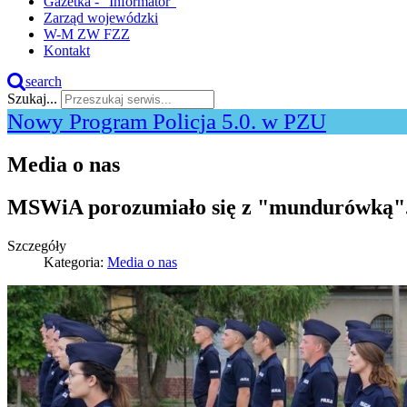
Gazetka - "Informator"
Zarząd wojewódzki
W-M ZW FZZ
Kontakt
search
Szukaj...
Nowy Program Policja 5.0. w PZU
Media o nas
MSWiA porozumiało się z "mundurówką".
Szczegóły
Kategoria:
Media o nas