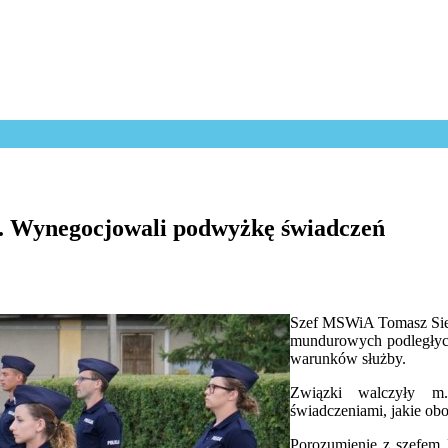
 Wynegocjowali podwyżkę świadczeń
Szef MSWiA Tomasz Sie
mundurowych podległych
warunków służby.
Związki walczyły m.
świadczeniami, jakie o
Porozumienie z szefem