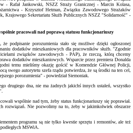
w - Rafał Jankowski, NSZZ Straży Granicznej - Marcin Kolasa,
arnictwa - Krzysztof Hetman, Związku Zawodowego Strażaków
ek, Krajowego Sekretariatu Służb Publicznych NSZZ "Solidarność" -
spólnie pracowali nad poprawą statusu funkcjonariuszy
 że podpisanie porozumienia stało się możliwe dzięki ogłoszonej
znaniu dodatków mieszkaniowych dla pracowników służb. "Zgodnie
awicielami związków zawodowych - PAP), że rzeczą, którą chcemy
t sprawa dodatków mieszkaniowych. Wsparcie przez premiera Donalda
ygodni temu mieliśmy okazję gościć w Komendzie Głównej Policji,
cą swego autorytetu szefa rządu potwierdza, że są środki na ten cel,
iejszego porozumienia" - powiedział Siemoniak.
ego drugiego dna, nie ma żadnych jakichś innych ustaleń, wszystko
".
cowali wspólnie nad tym, żeby status funkcjonariuszy się poprawiał.
h rozwiązań. Nie pozwolimy na to, żeby w jakimkolwiek obszarze
ementem programu są nie tylko kwestie sprzętu i remontów, ale też
żb podległych MSWiA.