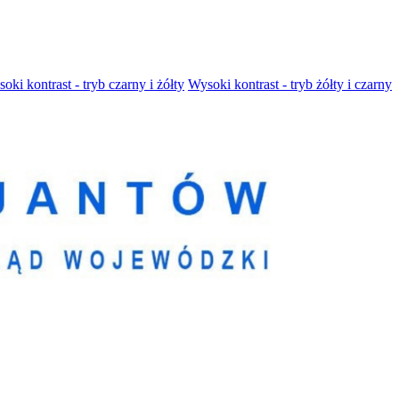
oki kontrast - tryb czarny i żółty
Wysoki kontrast - tryb żółty i czarny