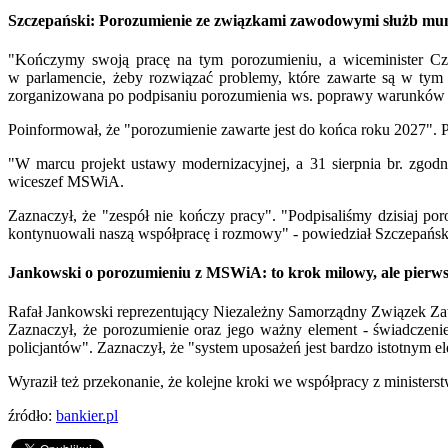
Szczepański: Porozumienie ze związkami zawodowymi służb m
"Kończymy swoją pracę na tym porozumieniu, a wiceminister Cze
w parlamencie, żeby rozwiązać problemy, które zawarte są w tym
zorganizowana po podpisaniu porozumienia ws. poprawy warunków
Poinformował, że "porozumienie zawarte jest do końca roku 2027". Pr
"W marcu projekt ustawy modernizacyjnej, a 31 sierpnia br. zgod
wiceszef MSWiA.
Zaznaczył, że "zespół nie kończy pracy". "Podpisaliśmy dzisiaj 
kontynuowali naszą współpracę i rozmowy" - powiedział Szczepańsk
Jankowski o porozumieniu z MSWiA: to krok milowy, ale pierw
Rafał Jankowski reprezentujący Niezależny Samorządny Związek Zaw
Zaznaczył, że porozumienie oraz jego ważny element - świadczeni
policjantów". Zaznaczył, że "system uposażeń jest bardzo istotnym el
Wyraził też przekonanie, że kolejne kroki we współpracy z minist
źródło:
bankier.pl