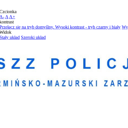
Czcionka
A-
A
A+
kontrast
Przełącz się na tryb domyślny.
Wysoki kontrast - tryb czarny i biały
Wys
Widok
Stały układ
Szeroki układ