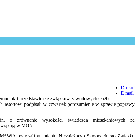
Drukuj
E-mail
moniak i przedstawiciele związków zawodowych służb
 resortowi podpisali w czwartek porozumienie w sprawie poprawy
in. o zrównanie wysokości świadczeń mieszkaniowych ze
bowiązują w MON.
 MSWiA podpisali w imieniu Niezależnego Samorządnego Związku