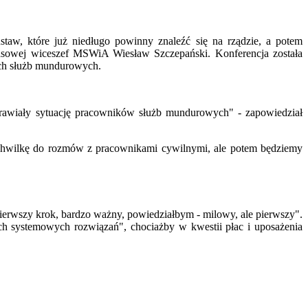
aw, które już niedługo powinny znaleźć się na rządzie, a potem
rasowej wiceszef MSWiA Wiesław Szczepański. Konferencja została
ch służb mundurowych.
oprawiały sytuację pracowników służb mundurowych" - zapowiedział
a chwilkę do rozmów z pracownikami cywilnymi, ale potem będziemy
erwszy krok, bardzo ważny, powiedziałbym - milowy, ale pierwszy".
ch systemowych rozwiązań", chociażby w kwestii płac i uposażenia