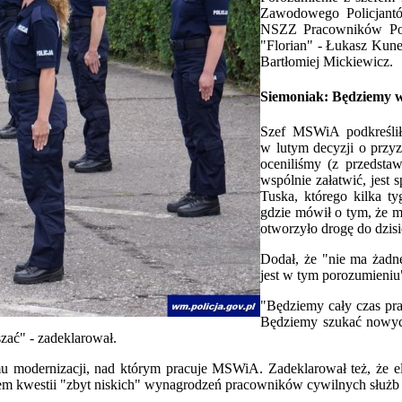
Zawodowego Policjantó
NSZZ Pracowników Poż
"Florian" - Łukasz Kun
Bartłomiej Mickiewicz.
Siemoniak: Będziemy w
Szef MSWiA podkreślił,
w lutym decyzji o przy
oceniliśmy (z przedst
wspólnie załatwić, jes
Tuska, którego kilka t
gdzie mówił o tym, że mo
otworzyło drogę do dzis
Dodał, że "nie ma żadn
jest w tym porozumieniu
"Będziemy cały czas pra
Będziemy szukać nowyc
szać" - zadeklarował.
mu modernizacji, nad którym pracuje MSWiA. Zadeklarował też, że el
niem kwestii "zbyt niskich" wynagrodzeń pracowników cywilnych słu