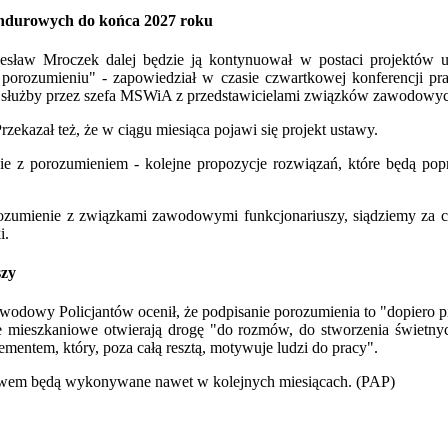
undurowych do końca 2027 roku
sław Mroczek dalej będzie ją kontynuował w postaci projektów ust
 porozumieniu" - zapowiedział w czasie czwartkowej konferencji p
 służby przez szefa MSWiA z przedstawicielami związków zawodowy
zekazał też, że w ciągu miesiąca pojawi się projekt ustawy.
nie z porozumieniem - kolejne propozycje rozwiązań, które będą p
porozumienie z związkami zawodowymi funkcjonariuszy, siądziemy z
i.
szy
odowy Policjantów ocenił, że podpisanie porozumienia to "dopiero pi
e mieszkaniowe otwierają drogę "do rozmów, do stworzenia świetny
ementem, który, poza całą resztą, motywuje ludzi do pracy".
erstwem będą wykonywane nawet w kolejnych miesiącach. (PAP)