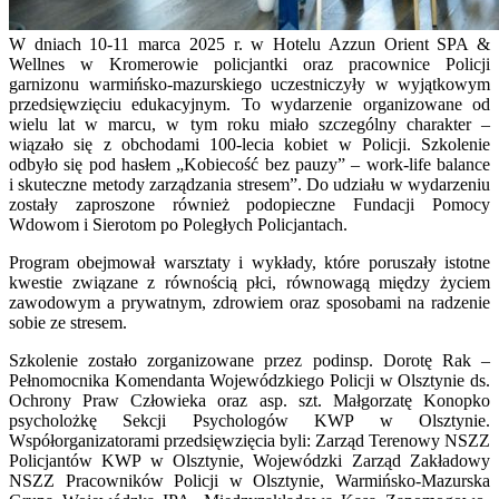
W dniach 10-11 marca 2025 r. w Hotelu Azzun Orient SPA &
Wellnes w Kromerowie policjantki oraz pracownice Policji
garnizonu warmińsko-mazurskiego uczestniczyły w wyjątkowym
przedsięwzięciu edukacyjnym. To wydarzenie organizowane od
wielu lat w marcu, w tym roku miało szczególny charakter –
wiązało się z obchodami 100-lecia kobiet w Policji. Szkolenie
odbyło się pod hasłem „Kobiecość bez pauzy” – work-life balance
i skuteczne metody zarządzania stresem”. Do udziału w wydarzeniu
zostały zaproszone również podopieczne Fundacji Pomocy
Wdowom i Sierotom po Poległych Policjantach.
Program obejmował warsztaty i wykłady, które poruszały istotne
kwestie związane z równością płci, równowagą między życiem
zawodowym a prywatnym, zdrowiem oraz sposobami na radzenie
sobie ze stresem.
Szkolenie zostało zorganizowane przez podinsp. Dorotę Rak –
Pełnomocnika Komendanta Wojewódzkiego Policji w Olsztynie ds.
Ochrony Praw Człowieka oraz asp. szt. Małgorzatę Konopko
psycholożkę Sekcji Psychologów KWP w Olsztynie.
Współorganizatorami przedsięwzięcia byli: Zarząd Terenowy NSZZ
Policjantów KWP w Olsztynie, Wojewódzki Zarząd Zakładowy
NSZZ Pracowników Policji w Olsztynie, Warmińsko-Mazurska