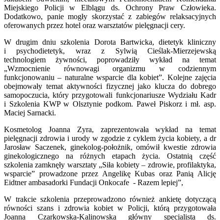
Miejskiego Policji w Elblągu ds. Ochrony Praw Człowieka.
Dodatkowo, panie mogły skorzystać z zabiegów relaksacyjnych
oferowanych przez hotel oraz warsztatów pielęgnacji cery.
W drugim dniu szkolenia Dorota Bartwicka, dietetyk kliniczny
i psychodietetyk, wraz z Sylwią Cieślak-Mierzejewską
technologiem żywności, poprowadziły wykład na temat
„Wzmocnienie równowagi organizmu w codziennym
funkcjonowaniu – naturalne wsparcie dla kobiet”. Kolejne zajęcia
obejmowały temat aktywności fizycznej jako klucza do dobrego
samopoczucia, który przygotowali funkcjonariusze Wydziału Kadr
i Szkolenia KWP w Olsztynie podkom. Paweł Piskorz i mł. asp.
Maciej Sarnacki.
Kosmetolog Joanna Zyra, zaprezentowała wykład na temat
pielęgnacji zdrowia i urody w zgodzie z cyklem życia kobiety, a dr
Jarosław Saczenek, ginekolog-położnik, omówił kwestie zdrowia
ginekologicznego na różnych etapach życia. Ostatnią część
szkolenia zamknęły warsztaty „Siła kobiety – zdrowie, profilaktyka,
wsparcie” prowadzone przez Angelikę Kubas oraz Panią Alicję
Eidtner ambasadorki Fundacji Onkocafe - Razem lepiej”,
W trakcie szkolenia przeprowadzono również ankietę dotyczącą
równości szans i zdrowia kobiet w Policji, którą przygotowała
Joanna Czarkowska-Kalinowska główny specjalista ds.