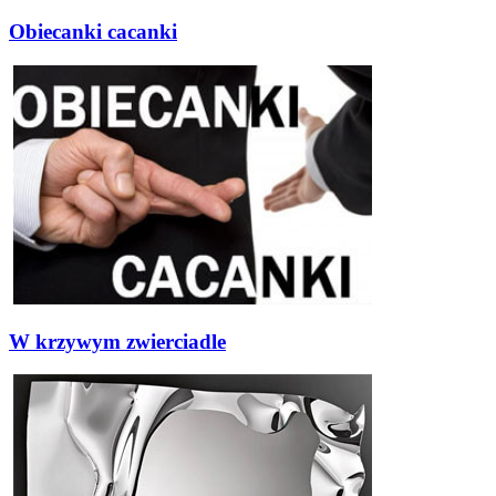
Obiecanki cacanki
W krzywym zwierciadle