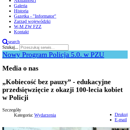
Aktualności
Galeria
Historia
Gazetka - "Informator"
Zarząd wojewódzki
W-M ZW FZZ
Kontakt
search
Szukaj...
Nowy Program Policja 5.0. w PZU
Media o nas
„Kobiecość bez pauzy” - edukacyjne
przedsięwzięcie z okazji 100-lecia kobiet
w Policji
Szczegóły
Drukuj
Kategoria:
Wydarzenia
E-mail