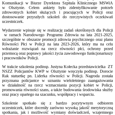
Komunikacji w Biurze Dyrektora Szpitala Klinicznego MSWiA
w Olsztynie. Celem ankiety było zidentyfikowanie potrzeb
zdrowotnych kobiet służących i pracujących w Policji oraz
dostosowanie przyszłych szkoleń do rzeczywistych oczekiwań
uczestniczek.
Wydarzenie wpisuje się w realizację zadań określonych dla Policji
w ramach Narodowego Programu Zdrowia na lata 2021-2025,
szczególnie w obszarze promocji zdrowia psychicznego oraz planu
Równości Płci w Policji na lata 2023-2026, który ma na celu
wdrażanie rozwiązań na rzecz równości płci, ochrony przed
przemocą oraz poprawy jakości życia zawodowego funkcjonariuszy
i pracowników Policji.
W trakcie szkolenia podinsp. Justyna Kołecka przedstawicielka ZT
NSZZ Policjantów KWP w Olsztynie wręczyła podinsp. Dorocie
Rak statuetkę pn. Liderka równości w Policji. Nagroda została
przyznana policjantce w uznaniu wieloletniego zaangażowania
w działalność na rzecz wzmacniania pozycji kobiet w Policji,
promowania równości szans, a także budowania środowiska służby
oraz pracy opartego na szacunku, współpracy i wsparciu.
Szkolenie spotkało się z bardzo pozytywnym odbiorem
uczestniczek, które doceniły zarówno wysoką jakość merytoryczną
spotkania, jak i możliwość wymiany doświadczeń, wzajemnego