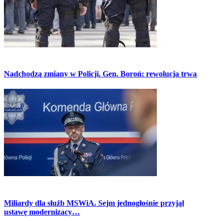
Nadchodzą zmiany w Policji. Gen. Boroń: rewolucja trwa
Miliardy dla służb MSWiA. Sejm jednogłośnie przyjął
ustawę modernizacy…