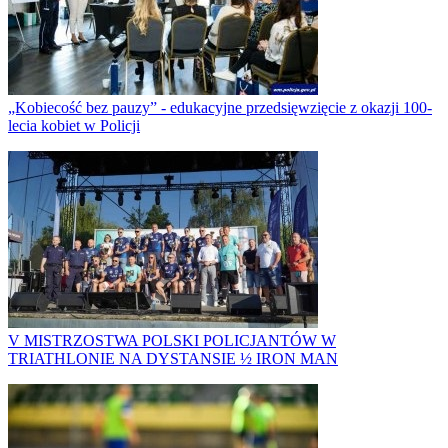
„Kobiecość bez pauzy” - edukacyjne przedsięwzięcie z okazji 100-
lecia kobiet w Policji
V MISTRZOSTWA POLSKI POLICJANTÓW W
TRIATHLONIE NA DYSTANSIE ½ IRON MAN