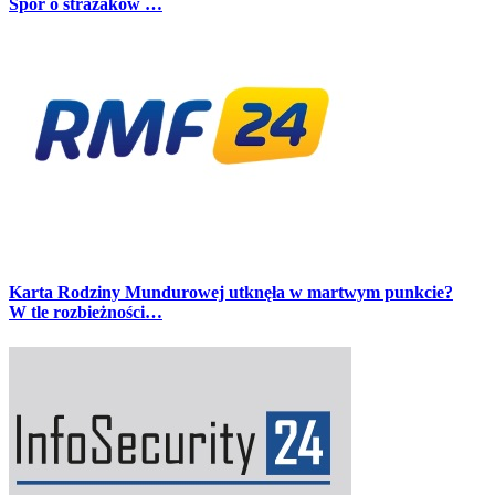
Spór o strażaków …
Karta Rodziny Mundurowej utknęła w martwym punkcie?
W tle rozbieżności…