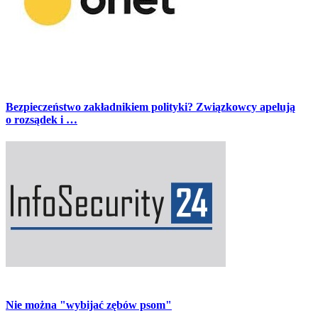
Bezpieczeństwo zakładnikiem polityki? Związkowcy apelują
o rozsądek i …
Nie można "wybijać zębów psom"