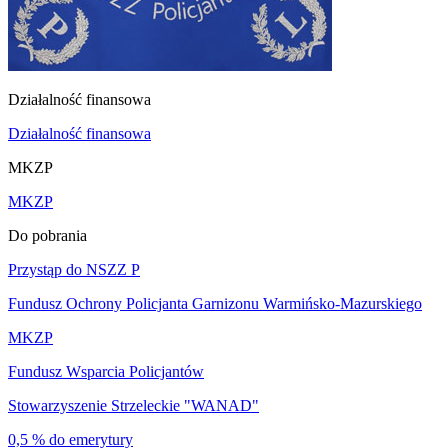
Działalność finansowa
Działalność finansowa
MKZP
MKZP
Do pobrania
Przystąp do NSZZ P
Fundusz Ochrony Policjanta Garnizonu Warmińsko-Mazurskiego
MKZP
Fundusz Wsparcia Policjantów
Stowarzyszenie Strzeleckie "WANAD"
0,5 % do emerytury