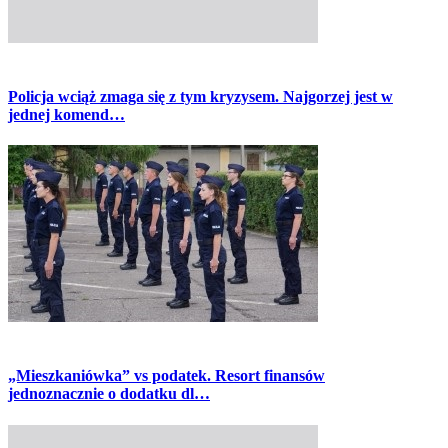
Policja wciąż zmaga się z tym kryzysem. Najgorzej jest w
jednej komend…
„Mieszkaniówka” vs podatek. Resort finansów
jednoznacznie o dodatku dl…