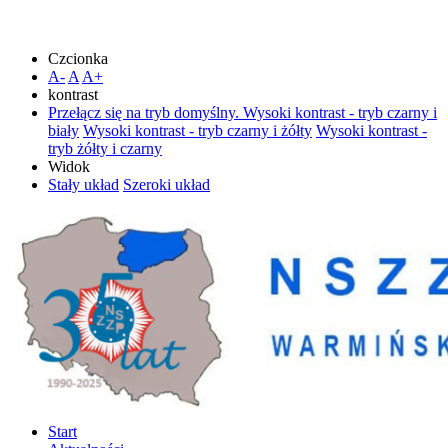
Czcionka
A-
A
A+
kontrast
Przełącz się na tryb domyślny.
Wysoki kontrast - tryb czarny i
biały
Wysoki kontrast - tryb czarny i żółty
Wysoki kontrast -
tryb żółty i czarny
Widok
Stały układ
Szeroki układ
Start