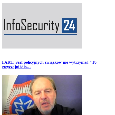
FAKT: Szef policyjnych związków nie wytrzymał. "To
zwyczajni idio…