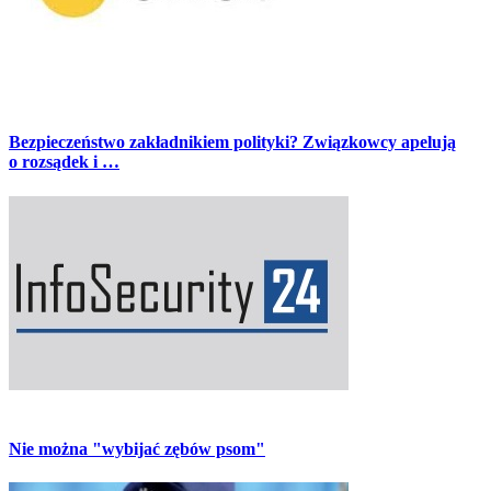
Bezpieczeństwo zakładnikiem polityki? Związkowcy apelują
o rozsądek i …
Nie można "wybijać zębów psom"