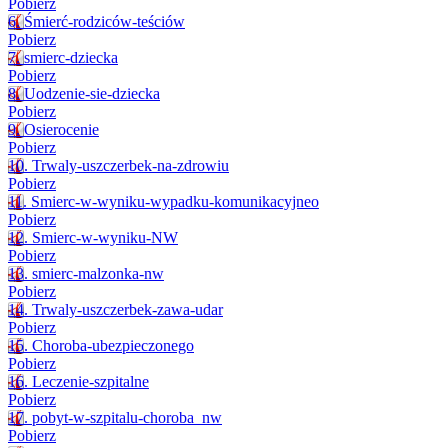
Pobierz
6. Śmierć-rodziców-teściów
Pobierz
7. smierc-dziecka
Pobierz
8. Uodzenie-sie-dziecka
Pobierz
9. Osierocenie
Pobierz
10. Trwaly-uszczerbek-na-zdrowiu
Pobierz
11. Smierc-w-wyniku-wypadku-komunikacyjneo
Pobierz
12. Smierc-w-wyniku-NW
Pobierz
13. smierc-malzonka-nw
Pobierz
14. Trwaly-uszczerbek-zawa-udar
Pobierz
15. Choroba-ubezpieczonego
Pobierz
16. Leczenie-szpitalne
Pobierz
17. pobyt-w-szpitalu-choroba_nw
Pobierz