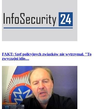
FAKT: Szef policyjnych związków nie wytrzymał. "To
zwyczajni idio…