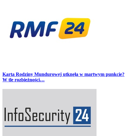
Karta Rodziny Mundurowej utknęła w martwym punkcie?
W tle rozbieżności…