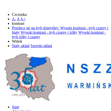
Czcionka
A-
A
A+
kontrast
Przełącz się na tryb domyślny.
Wysoki kontrast - tryb czarny i
biały
Wysoki kontrast - tryb czarny i żółty
Wysoki kontrast -
tryb żółty i czarny
Widok
Stały układ
Szeroki układ
Start