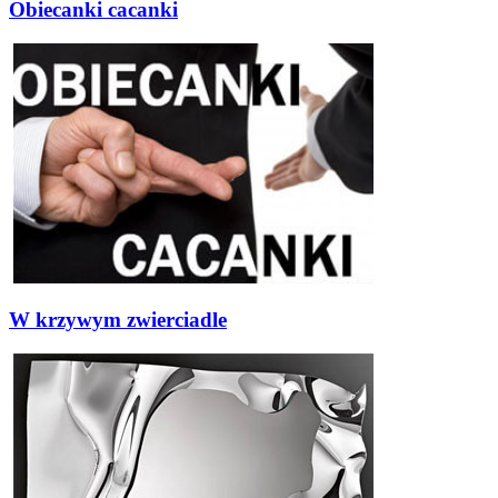
Obiecanki cacanki
W krzywym zwierciadle