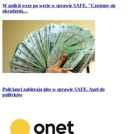
W policji wrze po wecie w sprawie SAFE. "Czujemy się
okradzeni…
Policjanci zabierają głos w sprawie SAFE. Apel do
polityków