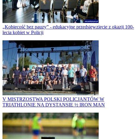
„Kobiecość bez pauzy” - edukacyjne przedsięwzięcie z okazji 100-
lecia kobiet w Policji
V MISTRZOSTWA POLSKI POLICJANTÓW W
TRIATHLONIE NA DYSTANSIE ½ IRON MAN