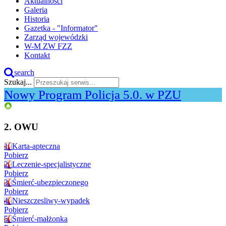
Aktualności
Galeria
Historia
Gazetka - "Informator"
Zarząd wojewódzki
W-M ZW FZZ
Kontakt
search
Szukaj...
Nowy Program Policja 5.0. w PZU
2. OWU
1. Karta-apteczna
Pobierz
2. Leczenie-specjalistyczne
Pobierz
3. Śmierć-ubezpieczonego
Pobierz
4. Nieszczesliwy-wypadek
Pobierz
5. Śmierć-małżonka