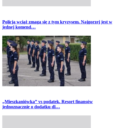
Policja wciąż zmaga się z tym kryzysem. Najgorzej jest w
jednej komend…
„Mieszkaniówka” vs podatek. Resort finansów
jednoznacznie o dodatku dl…