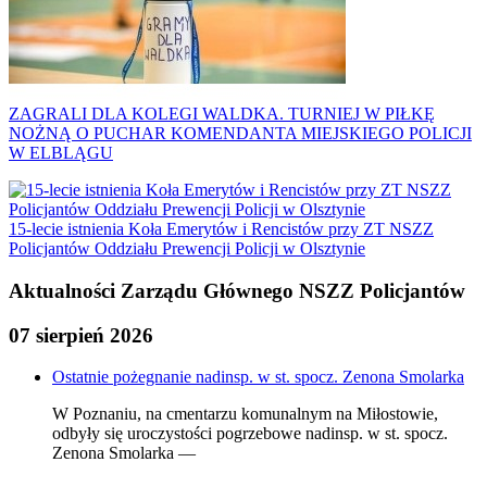
ZAGRALI DLA KOLEGI WALDKA. TURNIEJ W PIŁKĘ
NOŻNĄ O PUCHAR KOMENDANTA MIEJSKIEGO POLICJI
W ELBLĄGU
15-lecie istnienia Koła Emerytów i Rencistów przy ZT NSZZ
Policjantów Oddziału Prewencji Policji w Olsztynie
Aktualności Zarządu Głównego NSZZ Policjantów
07 sierpień 2026
Ostatnie pożegnanie nadinsp. w st. spocz. Zenona Smolarka
W Poznaniu, na cmentarzu komunalnym na Miłostowie,
odbyły się uroczystości pogrzebowe nadinsp. w st. spocz.
Zenona Smolarka —