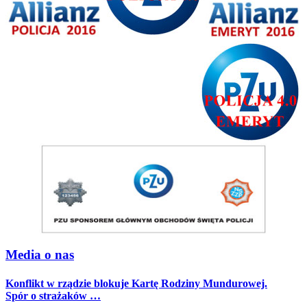
Media o nas
Konflikt w rządzie blokuje Kartę Rodziny Mundurowej.
Spór o strażaków …