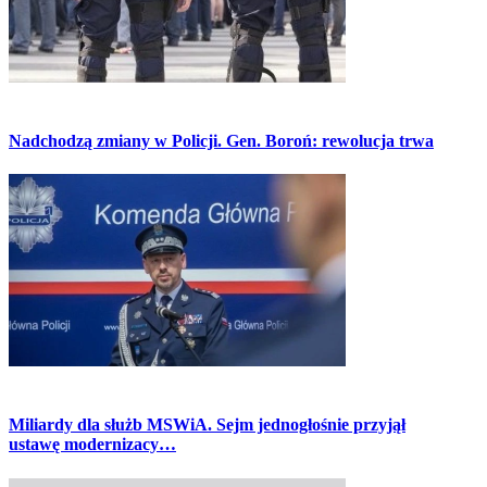
Nadchodzą zmiany w Policji. Gen. Boroń: rewolucja trwa
Miliardy dla służb MSWiA. Sejm jednogłośnie przyjął
ustawę modernizacy…